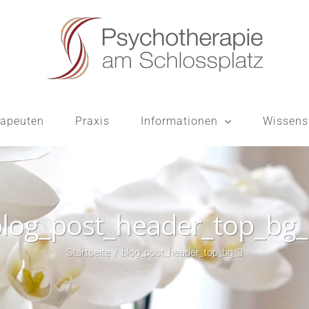
apeuten
Praxis
Informationen
Wissens
log_post_header_top_bg
Startseite
blog_post_header_top_bg_3