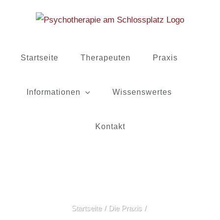
Zum
Inhalt
springen
Startseite
Therapeuten
Praxis
Informationen
Wissenswertes
Kontakt
Startseite
Die Praxis