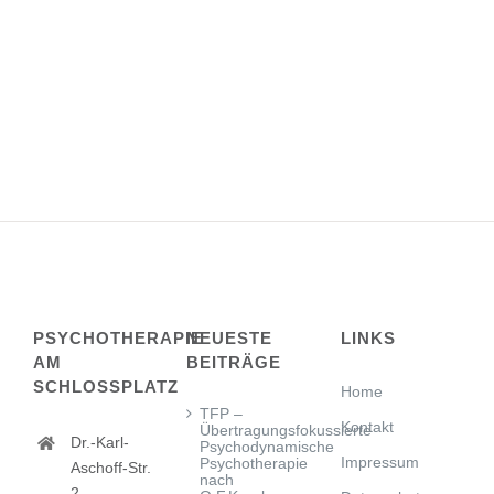
PSYCHOTHERAPIE
NEUESTE
LINKS
AM
BEITRÄGE
SCHLOSSPLATZ
Home
TFP –
Kontakt
Übertragungsfokussierte
Dr.-Karl-
Psychodynamische
Impressum
Psychotherapie
Aschoff-Str.
nach
2